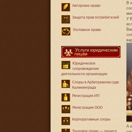
В 
Авторское право
со
мн
Защита прав потребителей
У 
ес
Ва
Уголовное право
со
ва
Услуги юридическим
лицам
Юридическое
сопровождение
деятельности организации
Споры в Арбитражном суде
Калининграда
Регистрация ИП
Регистрация ООО
Корпоративные споры
А 
Трудовое право — защита
сп