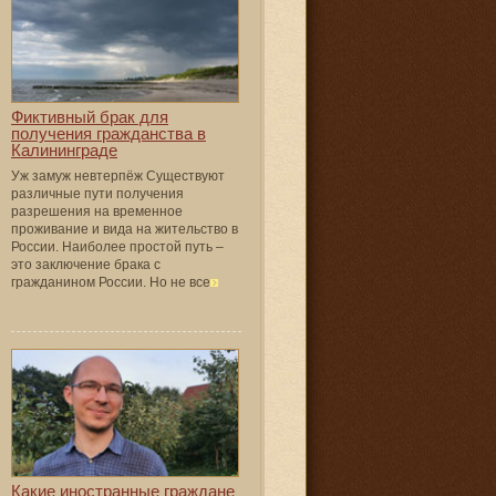
Фиктивный брак для
получения гражданства в
Калининграде
Уж замуж невтерпёж Существуют
различные пути получения
разрешения на временное
проживание и вида на жительство в
России. Наиболее простой путь –
это заключение брака с
гражданином России. Но не все
Какие иностранные граждане