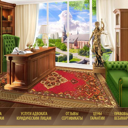
А
УСЛУГИ АДВОКАТА
ОТЗЫВЫ
ЦЕНЫ
ПРАВОВ
ЦАМ
ЮРИДИЧЕСКИМ ЛИЦАМ
СЕРТИФИКАТЫ
ГАРАНТИИ
ВЕБИНА