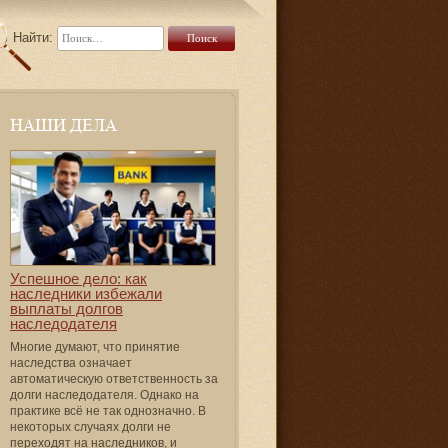
Найти:
НАШИ ДЕЛА
Успешное дело: как
наследники избежали
выплаты долгов
наследодателя
Многие думают, что принятие
наследства означает
автоматическую ответственность за
долги наследодателя. Однако на
практике всё не так однозначно. В
некоторых случаях долги не
переходят на наследников, и