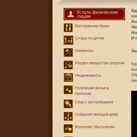
Ад
Услуги физическим
лицам
по
Хо
Расторжение брака
Чт
до
И 
Споры по детям
Алименты
Зн
Раздел имущества супругов
Ад
вы
Об
Недвижимость
за
Получения жилья и
прописки
Спор с застройщиком
Собрание жильцов дома
Вселение / Выселение