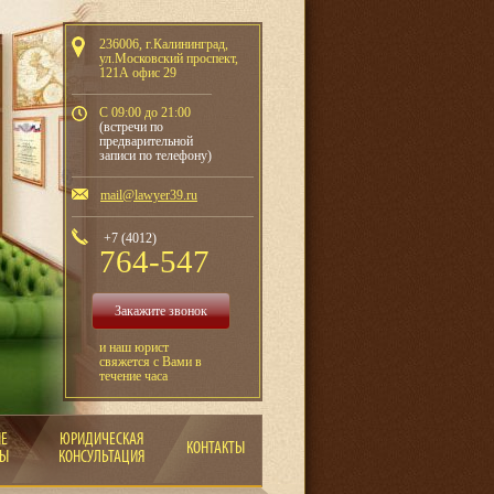
236006, г.Калининград,
ул.Московский проспект,
121А офис 29
С 09:00 до 21:00
(встречи по
предварительной
записи по телефону)
mail@lawyer39.ru
+7 (4012)
764-547
Закажите звонок
и наш юрист
свяжется с Вами в
течение часа
ЫЕ
ЮРИДИЧЕСКАЯ
КОНТАКТЫ
РЫ
КОНСУЛЬТАЦИЯ