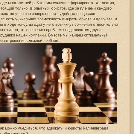
ходе многолетней работы мы сумели сформировать коллектив,
стоящий только из опытных юристов, где за плечами каждого
ожество успешно завершенных судебных процессов.
Вас есть уникальная возможность выбрать юриста и адвоката, и
ли в ходе консультации у него возникнут сомнения относительно
шего дела, то к решению проблемы подключатся другие
трудники нашей компании. Вместе мы найдем оптимальный
риант решения сложной проблемы.
как можно убедиться, что адвокаты и юристы Калининграда
особны помочь?