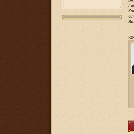
Бе
Ги
Ко
Оп
Во
ЮР