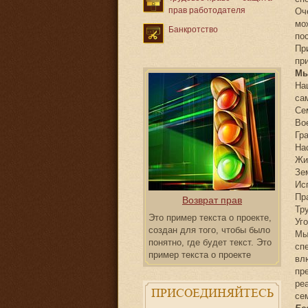
прав работодателя
Оч
мо
Банкротство
по
Пр
пр
Мы
На
са
Се
Во
Гр
На
Жи
Зе
Ис
Пр
Возврат прав
Тр
Это пример текста о проекте,
Уг
создан для того, чтобы было
Мы
понятно, где будет текст. Это
сп
пример текста о проекте
вл
пр
ре
ПРИСОЕДИНЯЙТЕСЬ
се