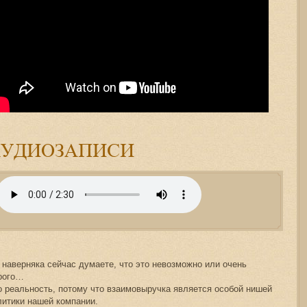
АУДИОЗАПИСИ
Адвокаты и юристы Калининграда
 наверняка сейчас думаете, что это невозможно или очень
рого…
о реальность, потому что взаимовыручка является особой нишей
литики нашей компании.