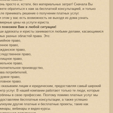
ень просто и, кстати, без материальных затрат! Сначала Вы
жете обратиться к нам за бесплатной консультацией, и только
сле принимать решение о получении платных услуг.
и этом у вас есть возможность не выходя из дома узнать
имерные цены на услуги юриста.
 поможем Вам в любой ситуации!
ши адвокаты и юристы занимаются любыми делами, касающимися
мых разных областей права. Это:
мейное право,
енное право,
ажданское право,
следственное право,
лищное право,
мельное право,
полнительное производство,
ава потребителей,
удовое право,
оловное право.
 оказываем лицам и юридическим, предоставляя самый широкий
ектр услуг. В нашей компании работают только те люди, которые
юблены в свою профессию. Поэтому помимо платных услуг мы
едоставляем бесплатные консультации, а также успешно
ализуем другие платные и бесплатные проекты, такие как
минары, вебинары и видео-курсы.